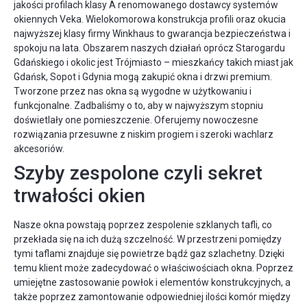
jakości profilach klasy A renomowanego dostawcy systemów
okiennych Veka. Wielokomorowa konstrukcja profili oraz okucia
najwyższej klasy firmy Winkhaus to gwarancja bezpieczeństwa i
spokoju na lata. Obszarem naszych działań oprócz Starogardu
Gdańskiego i okolic jest Trójmiasto – mieszkańcy takich miast jak
Gdańsk, Sopot i Gdynia mogą zakupić okna i drzwi premium.
Tworzone przez nas okna są wygodne w użytkowaniu i
funkcjonalne. Zadbaliśmy o to, aby w najwyższym stopniu
doświetlały one pomieszczenie. Oferujemy nowoczesne
rozwiązania przesuwne z niskim progiem i szeroki wachlarz
akcesoriów.
Szyby zespolone czyli sekret
trwałości okien
Nasze okna powstają poprzez zespolenie szklanych tafli, co
przekłada się na ich dużą szczelność. W przestrzeni pomiędzy
tymi taflami znajduje się powietrze bądź gaz szlachetny. Dzięki
temu klient może zadecydować o właściwościach okna. Poprzez
umiejętne zastosowanie powłok i elementów konstrukcyjnych, a
także poprzez zamontowanie odpowiedniej ilości komór między