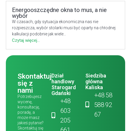
Energooszczędne okna to mus, a nie
wybór
W czasach, gdy sytuacja ekonomiczna nas nie
rozpieszcza, wybór stolarki musi być oparty na chłodnej
kalkulacji podobnie jak wiele…
Czytaj więcej...
Skontaktuj
Dział
Siedziba
handlowy
główna
się z
Starogard
Kaliska
nami
Gdański
+48 58
Potrzebujesz
+48
wycenę,
588 92
konsultację,
603
poradę, a
67
może masz
205
jakieś pytanie?
Skontaktuj się
661