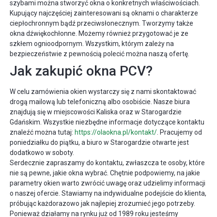
szybami można stworzyć okna o konkretnych właściwościach.
Kupujący najczęściej zainteresowani są oknami o charakterze
ciepłochronnym bądź przeciwsłonecznym. Tworzymy także
okna dźwiękochłonne. Możemy również przygotować je ze
szkłem ognioodpornym. Wszystkim, którym zależy na
bezpieczeństwie z pewnością polecić można naszą ofertę.
Jak zakupić okna PCV?
W celu zamówienia okien wystarczy się z nami skontaktować
drogą mailową lub telefoniczną albo osobiście. Nasze biura
znajdują się w miejscowości Kaliska oraz w Starogardzie
Gdańskim. Wszystkie niezbędne informacje dotyczące kontaktu
znaleźć można tutaj:
https://olaokna.pl/kontakt/
. Pracujemy od
poniedziałku do piątku, a biuro w Starogardzie otwarte jest
dodatkowo w soboty.
Serdecznie zapraszamy do kontaktu, zwłaszcza te osoby, które
nie są pewne, jakie okna wybrać. Chętnie podpowiemy, na jakie
parametry okien warto zwrócić uwagę oraz udzielimy informacji
o naszej ofercie. Stawiamy na indywidualne podejście do klienta,
próbując każdorazowo jak najlepiej zrozumieć jego potrzeby.
Ponieważ działamy na rynku już od 1989 roku jesteśmy